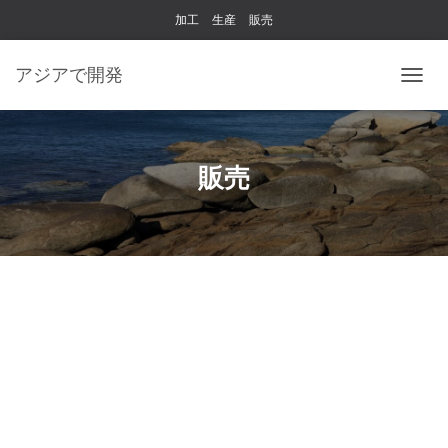
加工
生産
販売
アジアで開発
ナ
ビ
ゲ
ー
シ
販売
ョ
ン
を
切
り
替
え