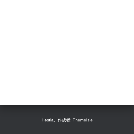
Hestia、作成者:
ThemeIsle